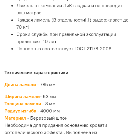
больше нагрузка в кг. на спальное место, тем больше
Ламель от компании ЛиК гладкая и не повредит
ламелей необходимо поставить в основание. Замена
ламели не является трудоемким процессом. Вы сами
ваш матрас
можете поменять ламель в домашних условиях. Монтаж
Каждая ламель (В отдельности!!!) выдерживает до
латодержателей также довольно прост и
70 кг!
осуществляется в зависимости от типа основания
Сроки службы при правильной эксплуатации
(металлическое/деревянное).
превышают 10 лет
Ламель 785-63-8 мм является гнуто-клееным изделеем
Полностью соответствует ГОСТ 21178-2006
с правильным радиусом 4000 мм., поэтому если длина
предлагаемой нами ламели превышает необходимый
вам размер, вы можете с легкостью укоротить данную
ламель до нужной вам длины ножовкой. Пилить данную
Технические характеристики
ламель можно с одной стороны, при этом своих
ортопедических свойств она не потеряет.
Длина ламели
- 785
мм
Ламель 785-63-8 мм полностью соответствует ГОСТу
Ширина ламели
- 63 мм
21178-2006
Толщина ламели
-
8 мм
Радиус изгиба
- 4000 мм
Материал
- Березовый шпон
Необходима для придания основанию кровати
ортопедического эффекта . Выполнена из