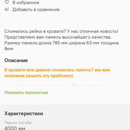
В избранное
Добавить в сравнение
Сломались рейки в кровати? У нас отличная новость!
Представляем вам ламель высочайшего качества.
Размер ламели длина 785 мм ширина 63 мм толщина
8мм
Описание
В кровати или диване сломалась ламель? мы вам
поможем решить эту проблему!
У нас отменное качество. Данная ламель
представлена сортом 1/1
Показать полностью
Ламель от компании ЛиК гладкая и не повредит
ваш матрас
Каждая ламель (В отдельности!!!) выдерживает до
Характеристики
70 кг!
Сроки службы при правильной эксплуатации
Радиус изгиба
превышают 10 лет
4000 мм