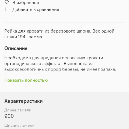
В избранное
Добавить в сравнение
Рейка для кровати из березового шпона. Вес одной
штуки 194 грамма
Описание
Необходима для придания основанию кровати
ортопедического эффекта . Выполнена из
высокоэкологичных пород березы, не имеет запаха.
Сорт ламели: 1/1 - ламель гладкая и не повредить ваш
Показать полностью
матрас.
Размеры данной ламели:
Характеристики
Длина: 900 мм
Ширина: 38 мм
Длина ламели
Толщина: 8 мм
900
Данная ламель совместима со всеми типами
Ширина ламели