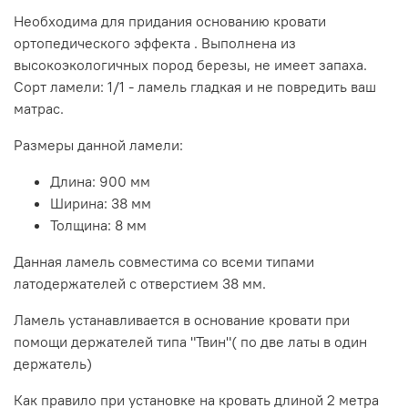
ортопедических свойств она не потеряет.
Необходима для придания основанию кровати
Ламель 900-38-8 мм полностью соответствует ГОСТу
ортопедического эффекта . Выполнена из
21178-2006
высокоэкологичных пород березы, не имеет запаха.
Сорт ламели: 1/1 - ламель гладкая и не повредить ваш
матрас.
Размеры данной ламели:
Длина: 900 мм
Ширина: 38 мм
Толщина: 8 мм
Данная ламель совместима со всеми типами
латодержателей с отверстием 38 мм.
Ламель устанавливается в основание кровати при
помощи держателей типа "Твин"( по две латы в один
держатель)
Как правило при установке на кровать длиной 2 метра