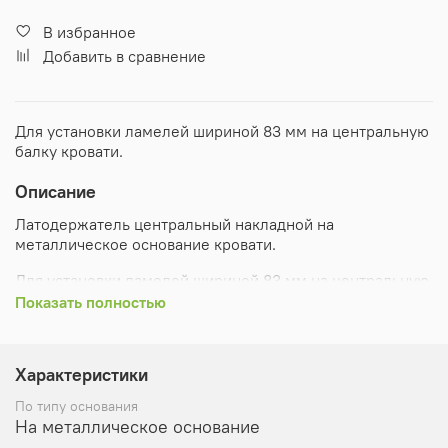
В избранное
Добавить в сравнение
Для установки ламелей шириной 83 мм на центральную
балку кровати.
Описание
Латодержатель центральный накладной на
металлическое основание кровати.
Для установки ламелей шириной 83 мм на центральную
балку кровати.
Показать полностью
Соединяет две ламели. Не имеет перегородки.
Характеристики
По типу основания
На металлическое основание