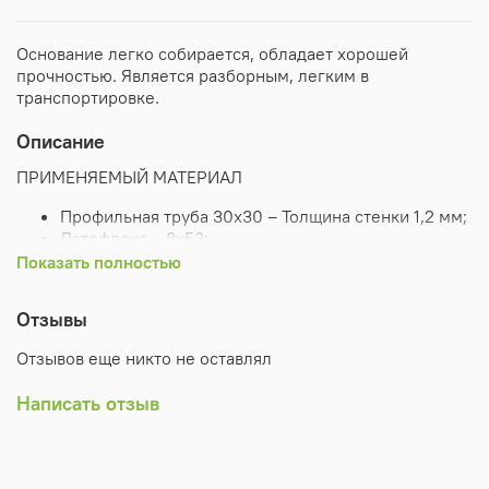
Основание легко собирается, обладает хорошей
прочностью. Является разборным, легким в
транспортировке.
Описание
ПРИМЕНЯЕМЫЙ МАТЕРИАЛ
Профильная труба 30х30 – Толщина стенки 1,2 мм;
Латофлекс – 8х53;
Латодержатели – накладные.
Показать полностью
ПОКРЫТИЕ ИЗДЕЛИЯ
Отзывы
Порошковая краска (цвет черный RAL 9005,
Отзывов еще никто не оставлял
шагрень);
КОМПЛЕКТАЦИЯ
Написать отзыв
Левая часть рамы – 1 шт.
Правая часть рамы – 1 шт.
Центральная часть рамы – 1 шт.