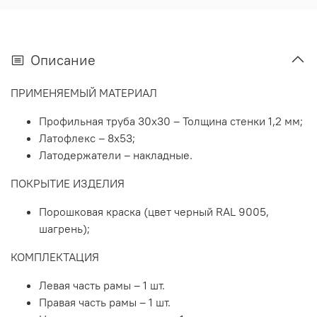
Часть рамы изголовья, изножья – 2 шт.
Латофлекс – 28 шт.
Латодержатель центральный – 14 шт.
Латодержатель боковой – 28 шт.
Описание
Болт М8х16 – 12 шт.
Болт М8х40 – 5 шт.
ПРИМЕНЯЕМЫЙ МАТЕРИАЛ
Заглушка боковая – 4 шт.
Гайка М8 – 12 шт.
Профильная труба 30х30 – Толщина стенки 1,2 мм;
Шайба d8 – 4 шт.
Опора H (230…260) – 5 шт.
Латофлекс – 8х53;
Заглушка квадратная – 5 шт.
Латодержатели – накладные.
ПОКРЫТИЕ ИЗДЕЛИЯ
Порошковая краска (цвет черный RAL 9005,
шагрень);
КОМПЛЕКТАЦИЯ
Левая часть рамы – 1 шт.
Правая часть рамы – 1 шт.