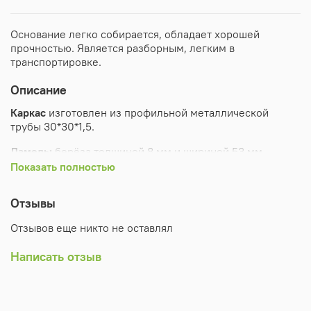
Основание легко собирается, обладает хорошей
прочностью. Является разборным, легким в
транспортировке.
Описание
Каркас
изготовлен из профильной металлической
трубы 30*30*1,5.
Ламель:
берёза толщиной 8 мм и шириной 53 мм,
крепление ламели поверх металлической трубы.
Показать полностью
Порошковая покраска
, цвет чёрный
Отзывы
Упаковка:
полиэтиленовая плёнка, каркас изделия в
Отзывов еще никто не оставлял
местах сгиба защищён уголками из гофрокарона;
гофрокартон для разборных оснований 2050*270*80 мм
Написать отзыв
Ножка
изготовлена из профильной трубы 30*30*1,5 с
пластмассовой заглушкой и укомплектована болтом
М10*20.